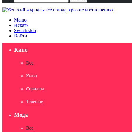
Меню
Искать
Switch skin
Войти
Кино
Все
Кино
Сериалы
Телешоу
Мода
Все