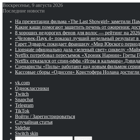
Воскресенье, 9 августа 2026
Последние новости
На презентации фильма «The Last Showgirl» заметили Па
Какие каши помогают защитить печень от ожирения: дос
8 хороших недорогих фенов для волос — рейтинг на 2026
«Человек-Паук 4» показал лучший недельный результат в
Гарет Эдвардс покидает франшизу «Мир Юрского период
Lionsgate официально дала «зеленый свет» сиквелу «Май
Netflix потребовал пересъемок «Хроник Нарнии» Греты Г
Netflix отказался от спин-оффа «Игры в кальмара» Дэвид
Сценаристы «Пилы» работают над новым фильмом серии
Кассовые сборы «Одиссеи» Кристофера Нолана достигли
vk.com
Одноклассники
Twitch
Snapchat
Telegram
TikTok
Войти / Зарегистрироваться
Случайная статья
Sidebar
Switch skin
Искать