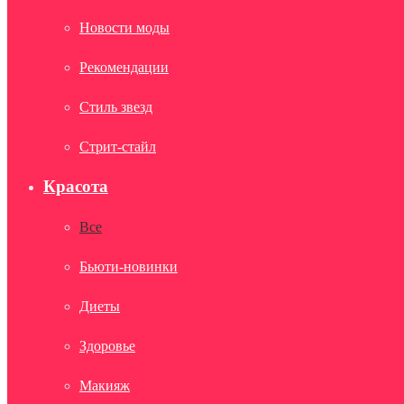
Новости моды
Рекомендации
Стиль звезд
Стрит-стайл
Красота
Все
Бьюти-новинки
Диеты
Здоровье
Макияж