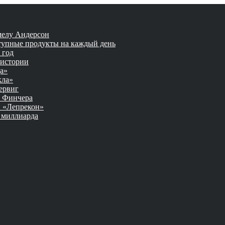
мелу Андерсон
тупные продукты на каждый день
 год
 истории
а»
кла»
ервиг
а Финчера
 «Лепрекон»
 миллиарда