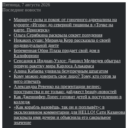
Пятница, 7 августа 2026
Последние новости
Маршрут силы и покоя: от гоночного адреналина на
курорте «Игора» до северной тишины в «Точке на
карте. Приозерск»
Ольга Серябкина раскрыла секрет похудения
Никаких суши: Миранда Керр рассказала о своей
индивидуальной диете
Беременная Обри Плаза продает свой дом в
Калифорнии
Сенсация в Индиан‑Уэлсе: Даниил Медведев обыграл
первую ракетку мира Карлоса Алькараса
Алина Кабаева удивила безупречным шпагатом
Кому можно доверить свое лицо? Тому, кто готов за
него отвечать
Александра Ревенко на презентации велнес-
пространства и не только: дайджест beauty-новостей
Как Дженнифер Лопес готовит детей к поступлению в
колледж
«Как корабль назовёшь, так он и поплывёт»: в
эксклюзивном комментарии для HELLO! Сати Казанова
раскрыла имя дочери и объяснила его сакральное
значение