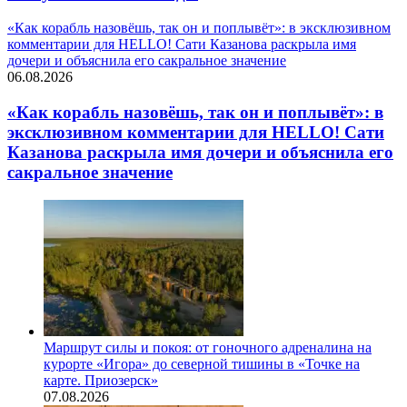
«Как корабль назовёшь, так он и поплывёт»: в эксклюзивном
комментарии для HELLO! Сати Казанова раскрыла имя
дочери и объяснила его сакральное значение
06.08.2026
«Как корабль назовёшь, так он и поплывёт»: в
эксклюзивном комментарии для HELLO! Сати
Казанова раскрыла имя дочери и объяснила его
сакральное значение
Маршрут силы и покоя: от гоночного адреналина на
курорте «Игора» до северной тишины в «Точке на
карте. Приозерск»
07.08.2026