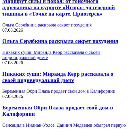
Маршрут силы и покоя: от гоночного
адреналина на курорте «Игора» до северной
тишины в «Точке на карте. Приозерск»
Ольга Серябкина раскрыла секрет похудения
07.08.2026
Ольга Серябкина раскрыла секрет похудения
Никаких суши: Миранда Керр рассказала о своей
индивидуальной диете
07.08.2026
Никаких суши: Миранда Керр рассказала о
своей индивидуальной диете
Беременная Обри Плаза продает свой дом в Калифорнии
07.08.2026
Беременная Обри Плаза продает свой дом в
Калифорнии
Сенсация в Индиан‑Уэлсе: Даниил Медведев обыграл первую