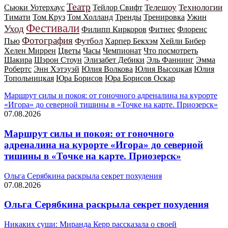
Театр
Телешоу
Технологии
Сьюки Уотерхаус
Тейлор Свифт
Тимати
Том Круз
Том Холланд
Тренды
Тренировка
Ужин
Фестивали
Уход
Филипп Киркоров
Фитнес
Флоренс
Фотография
Футбол
Пью
Харпер Бекхэм
Хейли Бибер
Хелен Миррен
Цветы
Часы
Чемпионат
Что посмотреть
Шакира
Шэрон Стоун
Элизабет Дебики
Эль Фаннинг
Эмма
Робертс
Энн Хэтэуэй
Юлия Волкова
Юлия Высоцкая
Юлия
Топольницкая
Юра Борисов
Юра Борисов Оскар
Маршрут силы и покоя: от гоночного адреналина на курорте
«Игора» до северной тишины в «Точке на карте. Приозерск»
07.08.2026
Маршрут силы и покоя: от гоночного
адреналина на курорте «Игора» до северной
тишины в «Точке на карте. Приозерск»
Ольга Серябкина раскрыла секрет похудения
07.08.2026
Ольга Серябкина раскрыла секрет похудения
Никаких суши: Миранда Керр рассказала о своей