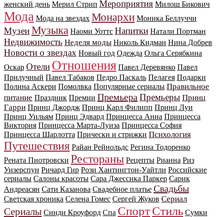
Мероприятия
женский день
Мерил Стрип
Милош Бикович
Мода
Монархи
Мода на звездах
Моника Беллуччи
Музыка
Музеи
Напитки
Наоми Уоттс
Натали Портман
Недвижимость
Неделя моды
Николь Кидман
Нина Добрев
Новости о звездах
Новый год
Одежда
Ольга Серябкина
Отношения
Отели
Оскар
Павел Деревянко
Павел
Прилучный
Павел Табаков
Педро Паскаль
Пелагея
Подарки
Правильное
Полина Аскери
Помолвка
Популярные сериалы
Премьера
Премьеры
питание
Принц
Праздник
Премии
Гарри
Принц Джордж
Принц Карл Филипп
Принц Луи
Принц Уильям
Принц Эдвард
Принцесса Анна
Принцесса
Виктория
Принцесса Марта-Луиза
Принцесса София
Психология
Принцесса Шарлотта
Прически и стрижки
Путешествия
Райан Рейнольдс
Регина Тодоренко
Рестораны
Рената Пиотровски
Рецепты
Рианна
Риз
Уизерспун
Ричард Гир
Рози Хантингтон-Уайтли
Российские
сериалы
Салоны красоты
Сара Джессика Паркер
Сарик
Свадьбы
Андреасян
Сати Казанова
Свадебное платье
Сериал
Светская хроника
Селена Гомес
Сергей Жуков
Спорт
Стиль
Сериалы
Синди Кроуфорд
Спа
Сумки