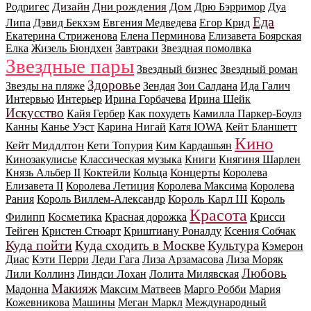
Дизайн
Дни рождения
Дом
Родригес
Дрю Бэрримор
Дуа
Еда
Липа
Дэвид Бекхэм
Евгения Медведева
Егор Крид
Екатерина Стриженова
Елена Перминова
Елизавета Боярская
Елка
Жизель Бюндхен
Завтраки
Звездная помолвка
Звездные пары
Звездный бизнес
Звездный роман
Здоровье
Звезды на пляже
Зендая
Зои Салдана
Ида Галич
Интервью
Интерьер
Ирина Горбачева
Ирина Шейк
Искусство
Кайя Гербер
Как похудеть
Камилла Паркер-Боулз
Канны
Канье Уэст
Карина Нигай
Катя IOWA
Кейт Бланшетт
Кино
Кейт Миддлтон
Кети Топурия
Ким Кардашьян
Кинозакулисье
Классическая музыка
Книги
Княгиня Шарлен
Коктейли
Концерты
Князь Альбер II
Кольца
Королева
Елизавета II
Королева Летиция
Королева Максима
Королева
Король Карл III
Рания
Король Виллем-Александр
Король
Красота
Косметика
Филипп
Красная дорожка
Крисси
Тейген
Кристен Стюарт
Криштиану Роналду
Ксения Собчак
Куда пойти
Куда сходить в Москве
Культура
Кэмерон
Диас
Кэти Перри
Леди Гага
Лиза Арзамасова
Лиза Моряк
Любовь
Лили Коллинз
Линдси Лохан
Лолита Милявская
Макияж
Мадонна
Максим Матвеев
Марго Робби
Мария
Кожевникова
Машины
Меган Маркл
Международный