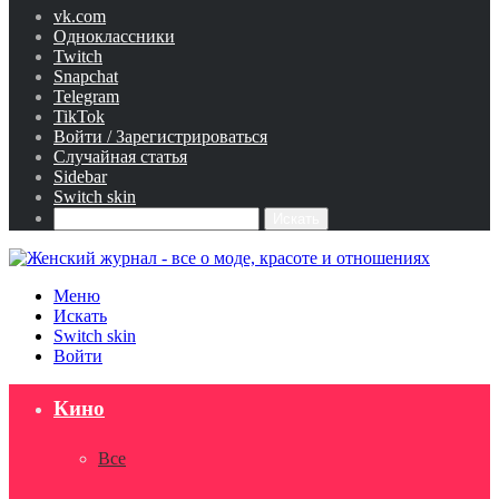
vk.com
Одноклассники
Twitch
Snapchat
Telegram
TikTok
Войти / Зарегистрироваться
Случайная статья
Sidebar
Switch skin
Искать
Меню
Искать
Switch skin
Войти
Кино
Все