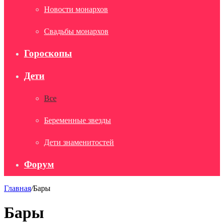
Новости монархов
Свадьбы монархов
Гороскопы
Дети
Все
Беременные звезды
Дети знаменитостей
Форум
Главная
/
Бары
Бары