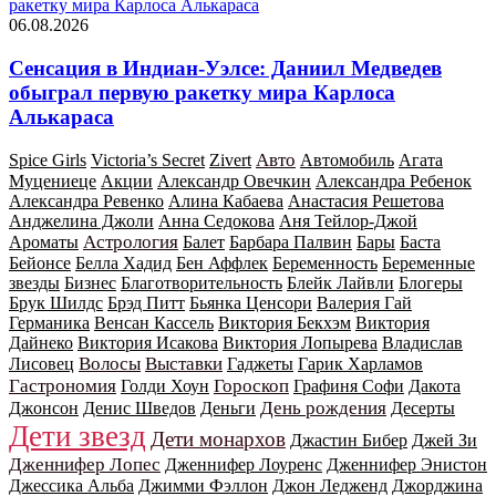
ракетку мира Карлоса Алькараса
06.08.2026
Сенсация в Индиан‑Уэлсе: Даниил Медведев
обыграл первую ракетку мира Карлоса
Алькараса
Авто
Spice Girls
Victoria’s Secret
Zivert
Автомобиль
Агата
Муцениеце
Акции
Александр Овечкин
Александра Ребенок
Александра Ревенко
Алина Кабаева
Анастасия Решетова
Анджелина Джоли
Анна Седокова
Аня Тейлор-Джой
Астрология
Ароматы
Балет
Барбара Палвин
Бары
Баста
Бейонсе
Белла Хадид
Бен Аффлек
Беременность
Беременные
звезды
Бизнес
Благотворительность
Блейк Лайвли
Блогеры
Брук Шилдс
Брэд Питт
Бьянка Ценсори
Валерия Гай
Германика
Венсан Кассель
Виктория Бекхэм
Виктория
Дайнеко
Виктория Исакова
Виктория Лопырева
Владислав
Волосы
Выставки
Лисовец
Гаджеты
Гарик Харламов
Гастрономия
Гороскоп
Голди Хоун
Графиня Софи
Дакота
День рождения
Джонсон
Денис Шведов
Деньги
Десерты
Дети звезд
Дети монархов
Джастин Бибер
Джей Зи
Дженнифер Лопес
Дженнифер Лоуренс
Дженнифер Энистон
Джессика Альба
Джимми Фэллон
Джон Ледженд
Джорджина