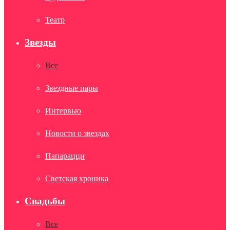
Театр
Звезды
Все
Звездные пары
Интервью
Новости о звездах
Папарацци
Светская хроника
Свадьбы
Все