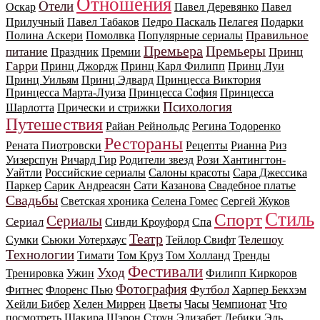
Отношения
Отели
Оскар
Павел Деревянко
Павел
Прилучный
Павел Табаков
Педро Паскаль
Пелагея
Подарки
Правильное
Полина Аскери
Помолвка
Популярные сериалы
Премьера
Премьеры
питание
Принц
Праздник
Премии
Гарри
Принц Джордж
Принц Карл Филипп
Принц Луи
Принц Уильям
Принц Эдвард
Принцесса Виктория
Принцесса Марта-Луиза
Принцесса София
Принцесса
Психология
Шарлотта
Прически и стрижки
Путешествия
Райан Рейнольдс
Регина Тодоренко
Рестораны
Рената Пиотровски
Рецепты
Рианна
Риз
Уизерспун
Ричард Гир
Родители звезд
Рози Хантингтон-
Уайтли
Российские сериалы
Салоны красоты
Сара Джессика
Паркер
Сарик Андреасян
Сати Казанова
Свадебное платье
Свадьбы
Светская хроника
Селена Гомес
Сергей Жуков
Стиль
Спорт
Сериалы
Сериал
Синди Кроуфорд
Спа
Театр
Телешоу
Сумки
Сьюки Уотерхаус
Тейлор Свифт
Технологии
Тимати
Том Круз
Том Холланд
Тренды
Фестивали
Уход
Тренировка
Ужин
Филипп Киркоров
Фотография
Футбол
Фитнес
Флоренс Пью
Харпер Бекхэм
Цветы
Хейли Бибер
Хелен Миррен
Часы
Чемпионат
Что
посмотреть
Шакира
Шэрон Стоун
Элизабет Дебики
Эль