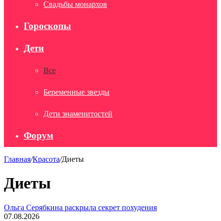
Свадьбы монархов
Гороскопы
Дети
Все
Беременные звезды
Дети знаменитостей
Форум
Главная
/
Красота
/
Диеты
Диеты
Ольга Серябкина раскрыла секрет похудения
07.08.2026