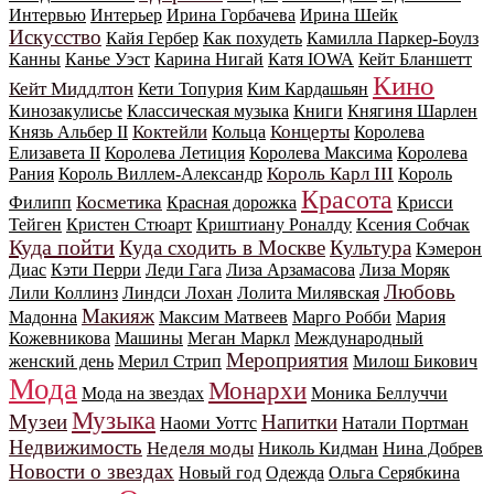
Интервью
Интерьер
Ирина Горбачева
Ирина Шейк
Искусство
Кайя Гербер
Как похудеть
Камилла Паркер-Боулз
Канны
Канье Уэст
Карина Нигай
Катя IOWA
Кейт Бланшетт
Кино
Кейт Миддлтон
Кети Топурия
Ким Кардашьян
Кинозакулисье
Классическая музыка
Книги
Княгиня Шарлен
Коктейли
Концерты
Князь Альбер II
Кольца
Королева
Елизавета II
Королева Летиция
Королева Максима
Королева
Король Карл III
Рания
Король Виллем-Александр
Король
Красота
Косметика
Филипп
Красная дорожка
Крисси
Тейген
Кристен Стюарт
Криштиану Роналду
Ксения Собчак
Куда пойти
Куда сходить в Москве
Культура
Кэмерон
Диас
Кэти Перри
Леди Гага
Лиза Арзамасова
Лиза Моряк
Любовь
Лили Коллинз
Линдси Лохан
Лолита Милявская
Макияж
Мадонна
Максим Матвеев
Марго Робби
Мария
Кожевникова
Машины
Меган Маркл
Международный
Мероприятия
женский день
Мерил Стрип
Милош Бикович
Мода
Монархи
Мода на звездах
Моника Беллуччи
Музыка
Музеи
Напитки
Наоми Уоттс
Натали Портман
Недвижимость
Неделя моды
Николь Кидман
Нина Добрев
Новости о звездах
Новый год
Одежда
Ольга Серябкина