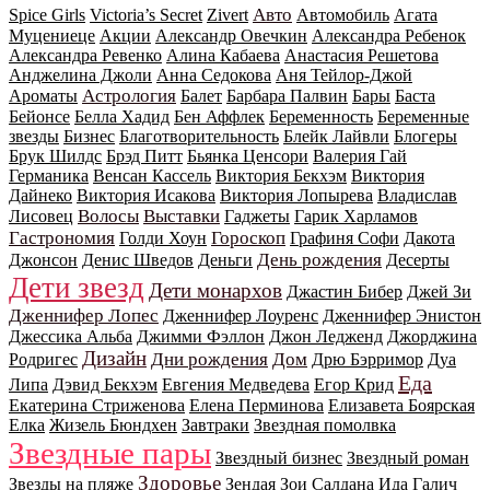
Авто
Spice Girls
Victoria’s Secret
Zivert
Автомобиль
Агата
Муцениеце
Акции
Александр Овечкин
Александра Ребенок
Александра Ревенко
Алина Кабаева
Анастасия Решетова
Анджелина Джоли
Анна Седокова
Аня Тейлор-Джой
Астрология
Ароматы
Балет
Барбара Палвин
Бары
Баста
Бейонсе
Белла Хадид
Бен Аффлек
Беременность
Беременные
звезды
Бизнес
Благотворительность
Блейк Лайвли
Блогеры
Брук Шилдс
Брэд Питт
Бьянка Ценсори
Валерия Гай
Германика
Венсан Кассель
Виктория Бекхэм
Виктория
Дайнеко
Виктория Исакова
Виктория Лопырева
Владислав
Волосы
Выставки
Лисовец
Гаджеты
Гарик Харламов
Гастрономия
Гороскоп
Голди Хоун
Графиня Софи
Дакота
День рождения
Джонсон
Денис Шведов
Деньги
Десерты
Дети звезд
Дети монархов
Джастин Бибер
Джей Зи
Дженнифер Лопес
Дженнифер Лоуренс
Дженнифер Энистон
Джессика Альба
Джимми Фэллон
Джон Ледженд
Джорджина
Дизайн
Дни рождения
Дом
Родригес
Дрю Бэрримор
Дуа
Еда
Липа
Дэвид Бекхэм
Евгения Медведева
Егор Крид
Екатерина Стриженова
Елена Перминова
Елизавета Боярская
Елка
Жизель Бюндхен
Завтраки
Звездная помолвка
Звездные пары
Звездный бизнес
Звездный роман
Здоровье
Звезды на пляже
Зендая
Зои Салдана
Ида Галич