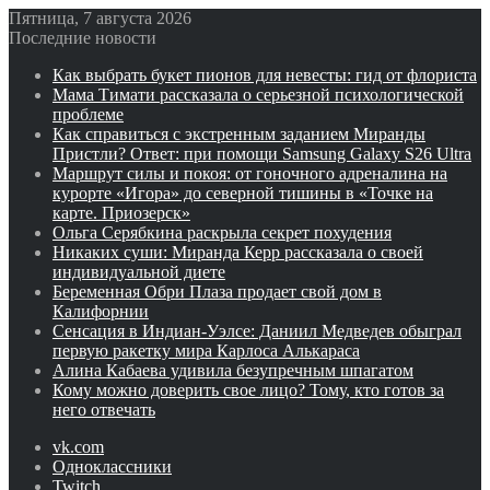
Пятница, 7 августа 2026
Последние новости
Как выбрать букет пионов для невесты: гид от флориста
Мама Тимати рассказала о серьезной психологической
проблеме
Как справиться с экстренным заданием Миранды
Пристли? Ответ: при помощи Samsung Galaxy S26 Ultra
Маршрут силы и покоя: от гоночного адреналина на
курорте «Игора» до северной тишины в «Точке на
карте. Приозерск»
Ольга Серябкина раскрыла секрет похудения
Никаких суши: Миранда Керр рассказала о своей
индивидуальной диете
Беременная Обри Плаза продает свой дом в
Калифорнии
Сенсация в Индиан‑Уэлсе: Даниил Медведев обыграл
первую ракетку мира Карлоса Алькараса
Алина Кабаева удивила безупречным шпагатом
Кому можно доверить свое лицо? Тому, кто готов за
него отвечать
vk.com
Одноклассники
Twitch