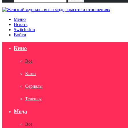
Меню
Искать
Switch skin
Войти
Кино
Все
Кино
Сериалы
Телешоу
Мода
Все