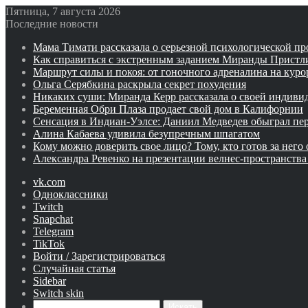
Пятница, 7 августа 2026
Последние новости
Мама Тимати рассказала о серьезной психологической пр
Как справиться с экстренным заданием Миранды Пристли
Маршрут силы и покоя: от гоночного адреналина на куро
Ольга Серябкина раскрыла секрет похудения
Никаких суши: Миранда Керр рассказала о своей индиви
Беременная Обри Плаза продает свой дом в Калифорнии
Сенсация в Индиан‑Уэлсе: Даниил Медведев обыграл пер
Алина Кабаева удивила безупречным шпагатом
Кому можно доверить свое лицо? Тому, кто готов за него 
Александра Ревенко на презентации велнес-пространства 
vk.com
Одноклассники
Twitch
Snapchat
Telegram
TikTok
Войти / Зарегистрироваться
Случайная статья
Sidebar
Switch skin
Искать