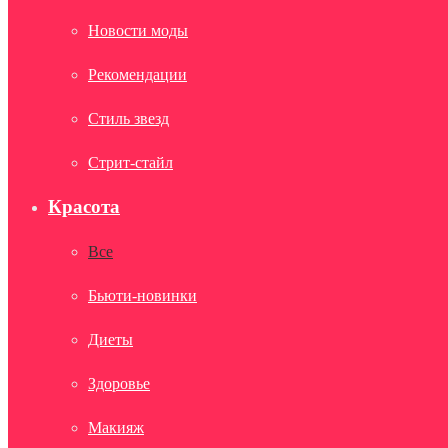
Новости моды
Рекомендации
Стиль звезд
Стрит-стайл
Красота
Все
Бьюти-новинки
Диеты
Здоровье
Макияж