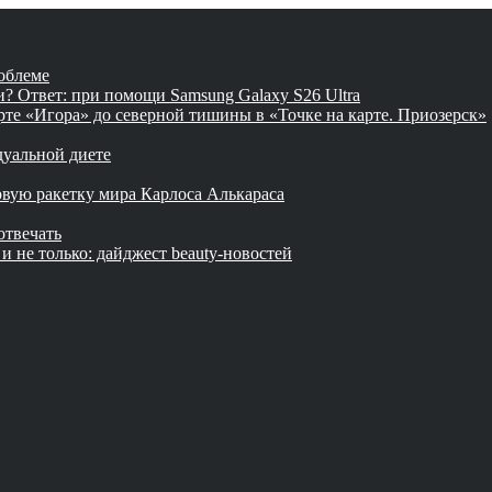
облеме
? Ответ: при помощи Samsung Galaxy S26 Ultra
рте «Игора» до северной тишины в «Точке на карте. Приозерск»
дуальной диете
вую ракетку мира Карлоса Алькараса
отвечать
и не только: дайджест beauty-новостей