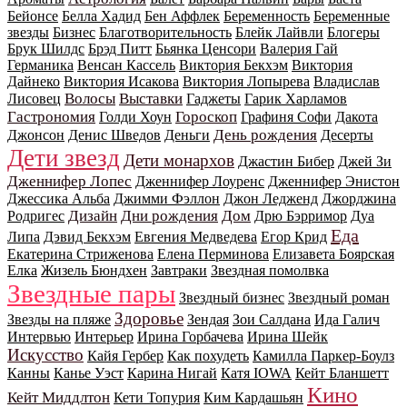
Бейонсе
Белла Хадид
Бен Аффлек
Беременность
Беременные
звезды
Бизнес
Благотворительность
Блейк Лайвли
Блогеры
Брук Шилдс
Брэд Питт
Бьянка Ценсори
Валерия Гай
Германика
Венсан Кассель
Виктория Бекхэм
Виктория
Дайнеко
Виктория Исакова
Виктория Лопырева
Владислав
Волосы
Выставки
Лисовец
Гаджеты
Гарик Харламов
Гастрономия
Гороскоп
Голди Хоун
Графиня Софи
Дакота
День рождения
Джонсон
Денис Шведов
Деньги
Десерты
Дети звезд
Дети монархов
Джастин Бибер
Джей Зи
Дженнифер Лопес
Дженнифер Лоуренс
Дженнифер Энистон
Джессика Альба
Джимми Фэллон
Джон Ледженд
Джорджина
Дизайн
Дни рождения
Дом
Родригес
Дрю Бэрримор
Дуа
Еда
Липа
Дэвид Бекхэм
Евгения Медведева
Егор Крид
Екатерина Стриженова
Елена Перминова
Елизавета Боярская
Елка
Жизель Бюндхен
Завтраки
Звездная помолвка
Звездные пары
Звездный бизнес
Звездный роман
Здоровье
Звезды на пляже
Зендая
Зои Салдана
Ида Галич
Интервью
Интерьер
Ирина Горбачева
Ирина Шейк
Искусство
Кайя Гербер
Как похудеть
Камилла Паркер-Боулз
Канны
Канье Уэст
Карина Нигай
Катя IOWA
Кейт Бланшетт
Кино
Кейт Миддлтон
Кети Топурия
Ким Кардашьян