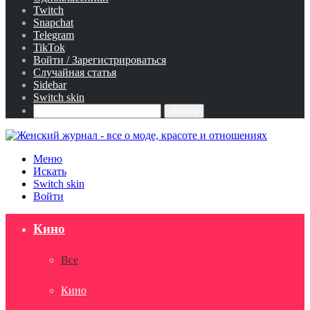
Twitch
Snapchat
Telegram
TikTok
Войти / Зарегистрироваться
Случайная статья
Sidebar
Switch skin
Искать
Меню
Искать
Switch skin
Войти
Кино
Все
Кино