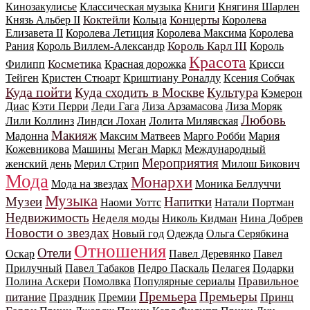
Кинозакулисье
Классическая музыка
Книги
Княгиня Шарлен
Коктейли
Концерты
Князь Альбер II
Кольца
Королева
Елизавета II
Королева Летиция
Королева Максима
Королева
Король Карл III
Рания
Король Виллем-Александр
Король
Красота
Косметика
Филипп
Красная дорожка
Крисси
Тейген
Кристен Стюарт
Криштиану Роналду
Ксения Собчак
Куда пойти
Куда сходить в Москве
Культура
Кэмерон
Диас
Кэти Перри
Леди Гага
Лиза Арзамасова
Лиза Моряк
Любовь
Лили Коллинз
Линдси Лохан
Лолита Милявская
Макияж
Мадонна
Максим Матвеев
Марго Робби
Мария
Кожевникова
Машины
Меган Маркл
Международный
Мероприятия
женский день
Мерил Стрип
Милош Бикович
Мода
Монархи
Мода на звездах
Моника Беллуччи
Музыка
Музеи
Напитки
Наоми Уоттс
Натали Портман
Недвижимость
Неделя моды
Николь Кидман
Нина Добрев
Новости о звездах
Новый год
Одежда
Ольга Серябкина
Отношения
Отели
Оскар
Павел Деревянко
Павел
Прилучный
Павел Табаков
Педро Паскаль
Пелагея
Подарки
Правильное
Полина Аскери
Помолвка
Популярные сериалы
Премьера
Премьеры
питание
Принц
Праздник
Премии