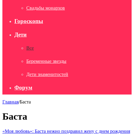
Свадьбы монархов
Гороскопы
Дети
Все
Беременные звезды
Дети знаменитостей
Форум
Главная
/
Баста
Баста
«Моя любовь»: Баста нежно поздравил жену с днем рождения