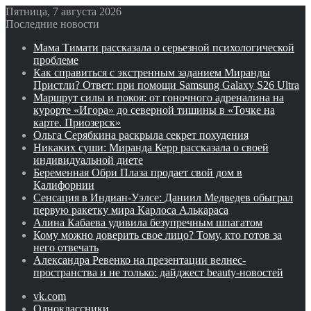
Пятница, 7 августа 2026
Последние новости
Мама Тимати рассказала о серьезной психологической
проблеме
Как справиться с экстренным заданием Миранды
Пристли? Ответ: при помощи Samsung Galaxy S26 Ultra
Маршрут силы и покоя: от гоночного адреналина на
курорте «Игора» до северной тишины в «Точке на
карте. Приозерск»
Ольга Серябкина раскрыла секрет похудения
Никаких суши: Миранда Керр рассказала о своей
индивидуальной диете
Беременная Обри Плаза продает свой дом в
Калифорнии
Сенсация в Индиан‑Уэлсе: Даниил Медведев обыграл
первую ракетку мира Карлоса Алькараса
Алина Кабаева удивила безупречным шпагатом
Кому можно доверить свое лицо? Тому, кто готов за
него отвечать
Александра Ревенко на презентации велнес-
пространства и не только: дайджест beauty-новостей
vk.com
Одноклассники