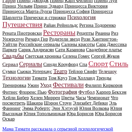
Гарри
Принц Джордж
Принц Карл Филипп
Принц Луи
Принц Уильям
Принц Эдвард
Принцесса Виктория
Принцесса Марта-Луиза
Принцесса София
Принцесса
Психология
Шарлотта
Прически и стрижки
Путешествия
Райан Рейнольдс
Регина Тодоренко
Рестораны
Рената Пиотровски
Рецепты
Рианна
Риз
Уизерспун
Ричард Гир
Родители звезд
Рози Хантингтон-
Уайтли
Российские сериалы
Салоны красоты
Сара Джессика
Паркер
Сарик Андреасян
Сати Казанова
Свадебное платье
Свадьбы
Светская хроника
Селена Гомес
Сергей Жуков
Спорт
Стиль
Сериалы
Сериал
Синди Кроуфорд
Спа
Театр
Телешоу
Сумки
Сьюки Уотерхаус
Тейлор Свифт
Технологии
Тимати
Том Круз
Том Холланд
Тренды
Фестивали
Уход
Тренировка
Ужин
Филипп Киркоров
Фотография
Футбол
Фитнес
Флоренс Пью
Харпер Бекхэм
Хейли Бибер
Хелен Миррен
Цветы
Часы
Чемпионат
Что
посмотреть
Шакира
Шэрон Стоун
Элизабет Дебики
Эль
Фаннинг
Эмма Робертс
Энн Хэтэуэй
Юлия Волкова
Юлия
Высоцкая
Юлия Топольницкая
Юра Борисов
Юра Борисов
Оскар
Мама Тимати рассказала о серьезной психологической