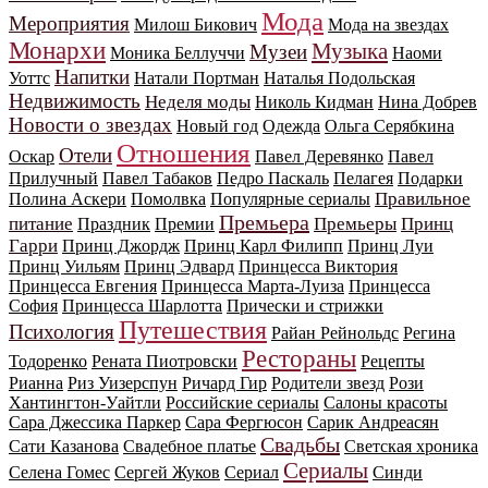
Мода
Мероприятия
Милош Бикович
Мода на звездах
Монархи
Музыка
Музеи
Моника Беллуччи
Наоми
Напитки
Уоттс
Натали Портман
Наталья Подольская
Недвижимость
Неделя моды
Николь Кидман
Нина Добрев
Новости о звездах
Новый год
Одежда
Ольга Серябкина
Отношения
Отели
Оскар
Павел Деревянко
Павел
Прилучный
Павел Табаков
Педро Паскаль
Пелагея
Подарки
Правильное
Полина Аскери
Помолвка
Популярные сериалы
Премьера
питание
Премьеры
Принц
Праздник
Премии
Гарри
Принц Джордж
Принц Карл Филипп
Принц Луи
Принц Уильям
Принц Эдвард
Принцесса Виктория
Принцесса Евгения
Принцесса Марта-Луиза
Принцесса
София
Принцесса Шарлотта
Прически и стрижки
Путешествия
Психология
Райан Рейнольдс
Регина
Рестораны
Тодоренко
Рената Пиотровски
Рецепты
Рианна
Риз Уизерспун
Ричард Гир
Родители звезд
Рози
Хантингтон-Уайтли
Российские сериалы
Салоны красоты
Сара Джессика Паркер
Сара Фергюсон
Сарик Андреасян
Свадьбы
Сати Казанова
Свадебное платье
Светская хроника
Сериалы
Селена Гомес
Сергей Жуков
Сериал
Синди