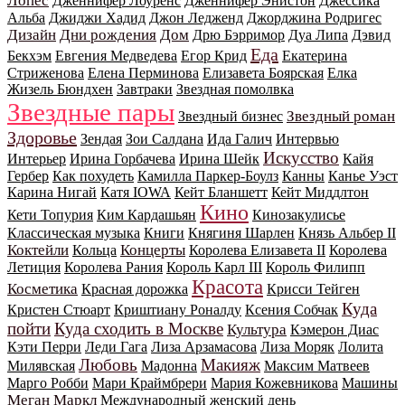
Лопес
Дженнифер Лоуренс
Дженнифер Энистон
Джессика
Альба
Джиджи Хадид
Джон Ледженд
Джорджина Родригес
Дизайн
Дни рождения
Дом
Дрю Бэрримор
Дуа Липа
Дэвид
Еда
Бекхэм
Евгения Медведева
Егор Крид
Екатерина
Стриженова
Елена Перминова
Елизавета Боярская
Елка
Жизель Бюндхен
Завтраки
Звездная помолвка
Звездные пары
Звездный роман
Звездный бизнес
Здоровье
Зендая
Зои Салдана
Ида Галич
Интервью
Искусство
Интерьер
Ирина Горбачева
Ирина Шейк
Кайя
Гербер
Как похудеть
Камилла Паркер-Боулз
Канны
Канье Уэст
Карина Нигай
Катя IOWA
Кейт Бланшетт
Кейт Миддлтон
Кино
Кети Топурия
Ким Кардашьян
Кинозакулисье
Классическая музыка
Книги
Княгиня Шарлен
Князь Альбер II
Коктейли
Концерты
Кольца
Королева Елизавета II
Королева
Летиция
Королева Рания
Король Карл III
Король Филипп
Красота
Косметика
Красная дорожка
Крисси Тейген
Куда
Кристен Стюарт
Криштиану Роналду
Ксения Собчак
пойти
Куда сходить в Москве
Культура
Кэмерон Диас
Кэти Перри
Леди Гага
Лиза Арзамасова
Лиза Моряк
Лолита
Любовь
Макияж
Милявская
Мадонна
Максим Матвеев
Марго Робби
Мари Краймбрери
Мария Кожевникова
Машины
Меган Маркл
Международный женский день