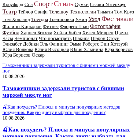
Стиль
Спорт
Кроуфорд
Спа
Сумки
Сьюки Уотерхаус
Театр
Телешоу
Технологии
Тейлор Свифт
Тимати
Том Круз
Фестивали
Уход
Тренды
Том Холланд
Тренировка
Ужин
Фотография
Филипп Киркоров
Фитнес
Флоренс Пью
Футбол
Харпер Бекхэм
Хейли Бибер
Хелен Миррен
Цветы
Часы
Чемпионат
Что посмотреть
Шакира
Шэрон Стоун
Элизабет Дебики
Эль Фаннинг
Эмма Робертс
Энн Хэтэуэй
Юлия Волкова
Юлия Высоцкая
Юлия Хлынина
Юра Борисов
Юра Борисов Оскар
Таможенники задержали туристов с бивнями моржей между
ног
10.08.2026
Таможенники задержали туристов с бивнями
моржей между ног
🍒Как похудеть? Плюсы и минусы популярных методов
похудения. Какую диету выбрать для похудения?
10.08.2026
🍒Как похудеть? Плюсы и минусы популярных
методов похудения. Какую диету выбрать для