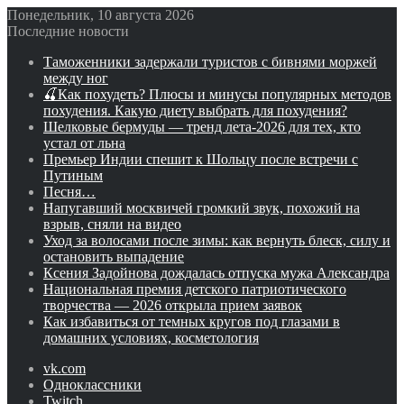
Понедельник, 10 августа 2026
Последние новости
Таможенники задержали туристов с бивнями моржей
между ног
🍒Как похудеть? Плюсы и минусы популярных методов
похудения. Какую диету выбрать для похудения?
Шелковые бермуды — тренд лета-2026 для тех, кто
устал от льна
Премьер Индии спешит к Шольцу после встречи с
Путиным
Песня…
Напугавший москвичей громкий звук, похожий на
взрыв, сняли на видео
Уход за волосами после зимы: как вернуть блеск, силу и
остановить выпадение
Ксения Задойнова дождалась отпуска мужа Александра
Национальная премия детского патриотического
творчества — 2026 открыла прием заявок
Как избавиться от темных кругов под глазами в
домашних условиях, косметология
vk.com
Одноклассники
Twitch