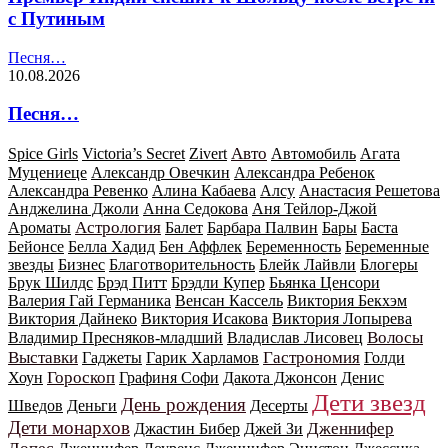
с Путиным
Песня…
10.08.2026
Песня…
Авто
Spice Girls
Victoria’s Secret
Zivert
Автомобиль
Агата
Муцениеце
Александр Овечкин
Александра Ребенок
Александра Ревенко
Алина Кабаева
Алсу
Анастасия Решетова
Анджелина Джоли
Анна Седокова
Аня Тейлор-Джой
Астрология
Ароматы
Балет
Барбара Палвин
Бары
Баста
Бейонсе
Белла Хадид
Бен Аффлек
Беременность
Беременные
звезды
Бизнес
Благотворительность
Блейк Лайвли
Блогеры
Брук Шилдс
Брэд Питт
Брэдли Купер
Бьянка Ценсори
Валерия Гай Германика
Венсан Кассель
Виктория Бекхэм
Виктория Дайнеко
Виктория Исакова
Виктория Лопырева
Волосы
Владимир Пресняков-младший
Владислав Лисовец
Выставки
Гастрономия
Гаджеты
Гарик Харламов
Голди
Гороскоп
Хоун
Графиня Софи
Дакота Джонсон
Денис
Дети звезд
День рождения
Шведов
Деньги
Десерты
Дети монархов
Дженнифер
Джастин Бибер
Джей Зи