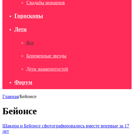
Свадьбы монархов
Гороскопы
Дети
Все
Беременные звезды
Дети знаменитостей
Форум
Главная
/
Бейонсе
Бейонсе
Шакира и Бейонсе сфотографировались вместе впервые за 17
лет