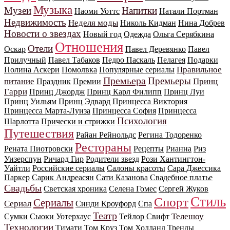
Музыка
Музеи
Напитки
Наоми Уоттс
Натали Портман
Недвижимость
Неделя моды
Николь Кидман
Нина Добрев
Новости о звездах
Новый год
Одежда
Ольга Серябкина
Отношения
Отели
Оскар
Павел Деревянко
Павел
Прилучный
Павел Табаков
Педро Паскаль
Пелагея
Подарки
Правильное
Полина Аскери
Помолвка
Популярные сериалы
Премьера
Премьеры
питание
Принц
Праздник
Премии
Гарри
Принц Джордж
Принц Карл Филипп
Принц Луи
Принц Уильям
Принц Эдвард
Принцесса Виктория
Принцесса Марта-Луиза
Принцесса София
Принцесса
Психология
Шарлотта
Прически и стрижки
Путешествия
Райан Рейнольдс
Регина Тодоренко
Рестораны
Рената Пиотровски
Рецепты
Рианна
Риз
Уизерспун
Ричард Гир
Родители звезд
Рози Хантингтон-
Уайтли
Российские сериалы
Салоны красоты
Сара Джессика
Паркер
Сарик Андреасян
Сати Казанова
Свадебное платье
Свадьбы
Светская хроника
Селена Гомес
Сергей Жуков
Стиль
Спорт
Сериалы
Сериал
Синди Кроуфорд
Спа
Театр
Телешоу
Сумки
Сьюки Уотерхаус
Тейлор Свифт
Технологии
Тимати
Том Круз
Том Холланд
Тренды