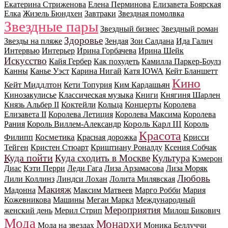
Екатерина Стриженова
Елена Перминова
Елизавета Боярская
Елка
Жизель Бюндхен
Завтраки
Звездная помолвка
Звездные пары
Звездный бизнес
Звездный роман
Здоровье
Звезды на пляже
Зендая
Зои Салдана
Ида Галич
Интервью
Интерьер
Ирина Горбачева
Ирина Шейк
Искусство
Кайя Гербер
Как похудеть
Камилла Паркер-Боулз
Канны
Канье Уэст
Карина Нигай
Катя IOWA
Кейт Бланшетт
Кино
Кейт Миддлтон
Кети Топурия
Ким Кардашьян
Кинозакулисье
Классическая музыка
Книги
Княгиня Шарлен
Коктейли
Концерты
Князь Альбер II
Кольца
Королева
Елизавета II
Королева Летиция
Королева Максима
Королева
Король Карл III
Рания
Король Виллем-Александр
Король
Красота
Косметика
Филипп
Красная дорожка
Крисси
Тейген
Кристен Стюарт
Криштиану Роналду
Ксения Собчак
Куда пойти
Куда сходить в Москве
Культура
Кэмерон
Диас
Кэти Перри
Леди Гага
Лиза Арзамасова
Лиза Моряк
Любовь
Лили Коллинз
Линдси Лохан
Лолита Милявская
Макияж
Мадонна
Максим Матвеев
Марго Робби
Мария
Кожевникова
Машины
Меган Маркл
Международный
Мероприятия
женский день
Мерил Стрип
Милош Бикович
Мода
Монархи
Мода на звездах
Моника Беллуччи