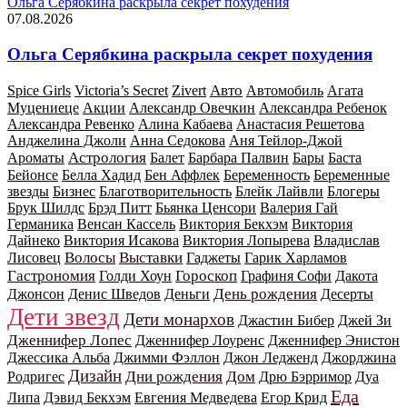
Ольга Серябкина раскрыла секрет похудения
07.08.2026
Ольга Серябкина раскрыла секрет похудения
Авто
Spice Girls
Victoria’s Secret
Zivert
Автомобиль
Агата
Муцениеце
Акции
Александр Овечкин
Александра Ребенок
Александра Ревенко
Алина Кабаева
Анастасия Решетова
Анджелина Джоли
Анна Седокова
Аня Тейлор-Джой
Астрология
Ароматы
Балет
Барбара Палвин
Бары
Баста
Бейонсе
Белла Хадид
Бен Аффлек
Беременность
Беременные
звезды
Бизнес
Благотворительность
Блейк Лайвли
Блогеры
Брук Шилдс
Брэд Питт
Бьянка Ценсори
Валерия Гай
Германика
Венсан Кассель
Виктория Бекхэм
Виктория
Дайнеко
Виктория Исакова
Виктория Лопырева
Владислав
Волосы
Выставки
Лисовец
Гаджеты
Гарик Харламов
Гастрономия
Гороскоп
Голди Хоун
Графиня Софи
Дакота
День рождения
Джонсон
Денис Шведов
Деньги
Десерты
Дети звезд
Дети монархов
Джастин Бибер
Джей Зи
Дженнифер Лопес
Дженнифер Лоуренс
Дженнифер Энистон
Джессика Альба
Джимми Фэллон
Джон Ледженд
Джорджина
Дизайн
Дни рождения
Дом
Родригес
Дрю Бэрримор
Дуа
Еда
Липа
Дэвид Бекхэм
Евгения Медведева
Егор Крид