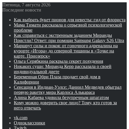
Пятница, 7 августа 2026
Последние новости
Как выбрать букет пионов для невесты: гид от флориста
Мама Тимати рассказала о серьезной психологической
проблеме
Как справиться с экстренным заданием Миранды
Пристли? Ответ: при помощи Samsung Galaxy S26 Ultra
Маршрут силы и покоя: от гоночного адреналина на
курорте «Игора» до северной тишины в «Точке на
карте. Приозерск»
Ольга Серябкина раскрыла секрет похудения
Никаких суши: Миранда Керр рассказала о своей
индивидуальной диете
Беременная Обри Плаза продает свой дом в
Калифорнии
Сенсация в Индиан‑Уэлсе: Даниил Медведев обыграл
первую ракетку мира Карлоса Алькараса
Алина Кабаева удивила безупречным шпагатом
Кому можно доверить свое лицо? Тому, кто готов за
него отвечать
vk.com
Одноклассники
Twitch