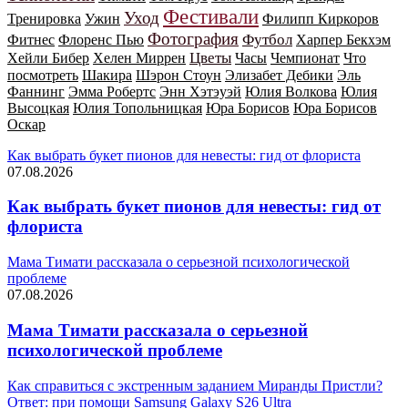
Фестивали
Уход
Тренировка
Ужин
Филипп Киркоров
Фотография
Футбол
Фитнес
Флоренс Пью
Харпер Бекхэм
Цветы
Хейли Бибер
Хелен Миррен
Часы
Чемпионат
Что
посмотреть
Шакира
Шэрон Стоун
Элизабет Дебики
Эль
Фаннинг
Эмма Робертс
Энн Хэтэуэй
Юлия Волкова
Юлия
Высоцкая
Юлия Топольницкая
Юра Борисов
Юра Борисов
Оскар
Как выбрать букет пионов для невесты: гид от флориста
07.08.2026
Как выбрать букет пионов для невесты: гид от
флориста
Мама Тимати рассказала о серьезной психологической
проблеме
07.08.2026
Мама Тимати рассказала о серьезной
психологической проблеме
Как справиться с экстренным заданием Миранды Пристли?
Ответ: при помощи Samsung Galaxy S26 Ultra