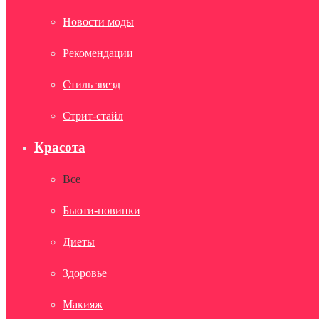
Новости моды
Рекомендации
Стиль звезд
Стрит-стайл
Красота
Все
Бьюти-новинки
Диеты
Здоровье
Макияж