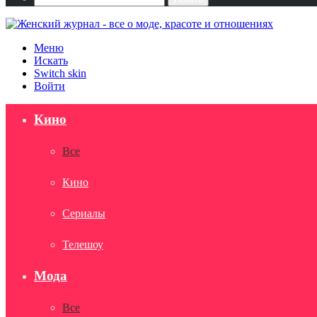
Меню
Искать
Switch skin
Войти
Кино
Все
Кино
Сериалы
Телешоу
Мода
Все