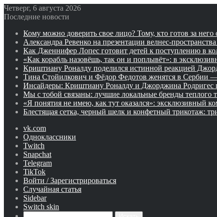
Четверг, 6 августа 2026
Последние новости
Кому можно доверить свое лицо? Тому, кто готов за него 
Александра Ревенко на презентации велнес-пространства 
Как Дженнифер Лопес готовит детей к поступлению в к
«Как корабль назовёшь, так он и поплывёт»: в эксклюзи
Криштиану Роналду поделился истинной реакцией Джор
Тина Стойилкович и Фёдор Федотов женятся в Сербии 
Инсайдеры: Криштиану Роналду и Джорджина Родригес п
Мы с тобой связаны: лучшие локальные бренды теплого 
«Я понятия не имею, как тут оказался»: эксклюзивный 
Блестящая сетка, черный шелк и конфетный трикотаж: тр
vk.com
Одноклассники
Twitch
Snapchat
Telegram
TikTok
Войти / Зарегистрироваться
Случайная статья
Sidebar
Switch skin
Искать