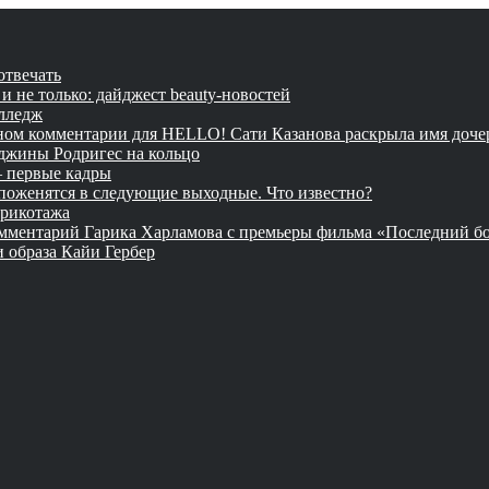
отвечать
и не только: дайджест beauty-новостей
олледж
вном комментарии для HELLO! Сати Казанова раскрыла имя дочер
джины Родригес на кольцо
— первые кадры
оженятся в следующие выходные. Что известно?
трикотажа
комментарий Гарика Харламова с премьеры фильма «Последний б
и образа Кайи Гербер