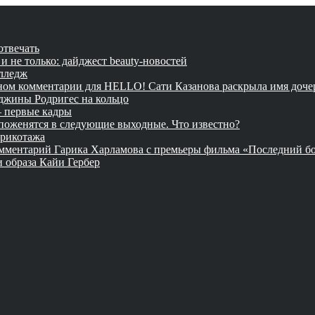
отвечать
и не только: дайджест beauty-новостей
олледж
вном комментарии для HELLO! Сати Казанова раскрыла имя дочер
джины Родригес на кольцо
— первые кадры
оженятся в следующие выходные. Что известно?
трикотажа
комментарий Гарика Харламова с премьеры фильма «Последний б
и образа Кайи Гербер