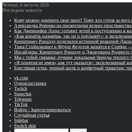
Четверг, 6 августа 2026
Последние новости
Кому можно доверить свое лицо? Тому, кто готов за него 
Александра Ревенко на презентации велнес-пространства 
Как Дженнифер Лопес готовит детей к поступлению в к
«Как корабль назовёшь, так он и поплывёт»: в эксклюзи
Криштиану Роналду поделился истинной реакцией Джор
Тина Стойилкович и Фёдор Федотов женятся в Сербии 
Инсайдеры: Криштиану Роналду и Джорджина Родригес п
Мы с тобой связаны: лучшие локальные бренды теплого 
«Я понятия не имею, как тут оказался»: эксклюзивный 
Блестящая сетка, черный шелк и конфетный трикотаж: тр
vk.com
Одноклассники
Twitch
Snapchat
Telegram
TikTok
Войти / Зарегистрироваться
Случайная статья
Sidebar
Switch skin
Искать