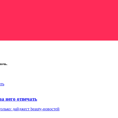
мочь.
ать
за него отвечать
олько: дайджест beauty-новостей