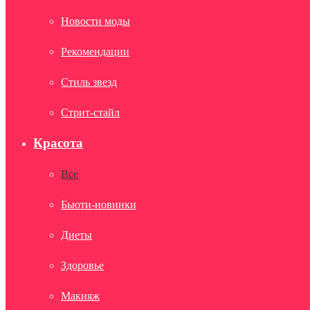
Новости моды
Рекомендации
Стиль звезд
Стрит-стайл
Красота
Все
Бьюти-новинки
Диеты
Здоровье
Макияж