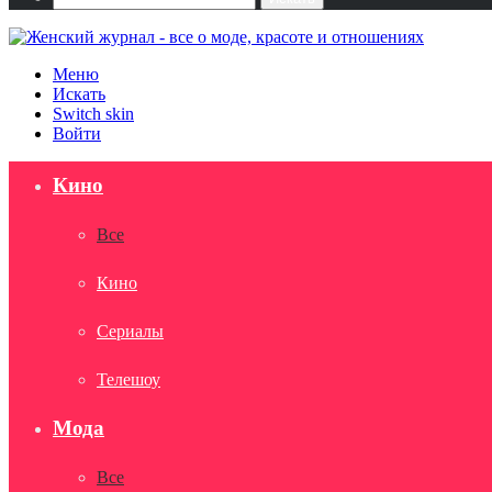
Меню
Искать
Switch skin
Войти
Кино
Все
Кино
Сериалы
Телешоу
Мода
Все