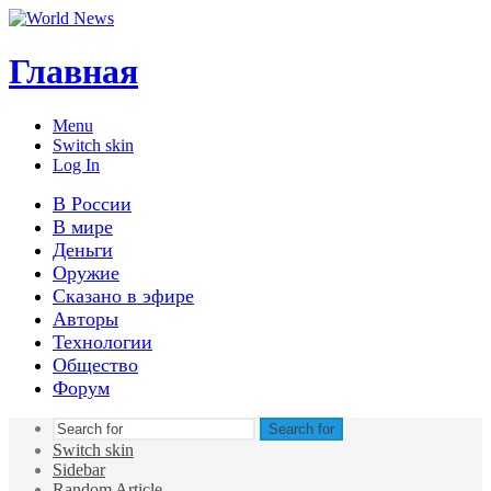
Главная
Menu
Switch skin
Log In
В России
В мире
Деньги
Оружие
Сказано в эфире
Авторы
Технологии
Общество
Форум
Search for
Switch skin
Sidebar
Random Article