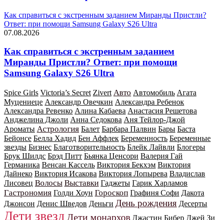
Как справиться с экстренным заданием Миранды Пристли?
Ответ: при помощи Samsung Galaxy S26 Ultra
07.08.2026
Как справиться с экстренным заданием
Миранды Пристли? Ответ: при помощи
Samsung Galaxy S26 Ultra
Авто
Spice Girls
Victoria’s Secret
Zivert
Автомобиль
Агата
Муцениеце
Александр Овечкин
Александра Ребенок
Александра Ревенко
Алина Кабаева
Анастасия Решетова
Анджелина Джоли
Анна Седокова
Аня Тейлор-Джой
Астрология
Ароматы
Балет
Барбара Палвин
Бары
Баста
Бейонсе
Белла Хадид
Бен Аффлек
Беременность
Беременные
звезды
Бизнес
Благотворительность
Блейк Лайвли
Блогеры
Брук Шилдс
Брэд Питт
Бьянка Ценсори
Валерия Гай
Германика
Венсан Кассель
Виктория Бекхэм
Виктория
Дайнеко
Виктория Исакова
Виктория Лопырева
Владислав
Волосы
Выставки
Лисовец
Гаджеты
Гарик Харламов
Гастрономия
Гороскоп
Голди Хоун
Графиня Софи
Дакота
День рождения
Джонсон
Денис Шведов
Деньги
Десерты
Дети звезд
Дети монархов
Джастин Бибер
Джей Зи