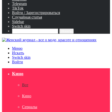
Telegram
TikTok
Войти / Зарегистрироваться
Случайная статья
Sidebar
Switch skin
Искать
Меню
Искать
Switch skin
Войти
Кино
Все
Кино
Сериалы