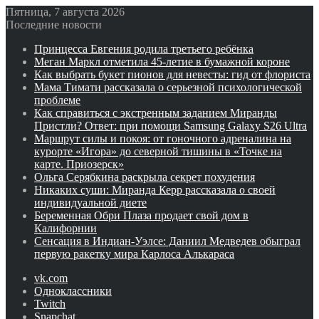
Пятница, 7 августа 2026
Последние новости
Принцесса Евгения родила третьего ребёнка
Меган Маркл отметила 45-летие в бумажной короне
Как выбрать букет пионов для невесты: гид от флориста
Мама Тимати рассказала о серьезной психологической
проблеме
Как справиться с экстренным заданием Миранды
Пристли? Ответ: при помощи Samsung Galaxy S26 Ultra
Маршрут силы и покоя: от гоночного адреналина на
курорте «Игора» до северной тишины в «Точке на
карте. Приозерск»
Ольга Серябкина раскрыла секрет похудения
Никаких суши: Миранда Керр рассказала о своей
индивидуальной диете
Беременная Обри Плаза продает свой дом в
Калифорнии
Сенсация в Индиан‑Уэлсе: Даниил Медведев обыграл
первую ракетку мира Карлоса Алькараса
vk.com
Одноклассники
Twitch
Snapchat