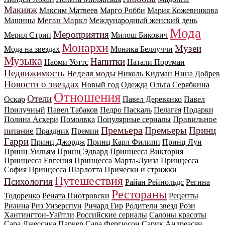
Макияж
Максим Матвеев
Марго Робби
Мария Кожевникова
Меган Маркл
Машины
Международный женский день
Мода
Мероприятия
Мерил Стрип
Милош Бикович
Монархи
Музеи
Мода на звездах
Моника Беллуччи
Музыка
Напитки
Наоми Уоттс
Натали Портман
Недвижимость
Неделя моды
Николь Кидман
Нина Добрев
Новости о звездах
Новый год
Одежда
Ольга Серябкина
Отношения
Отели
Оскар
Павел Деревянко
Павел
Прилучный
Павел Табаков
Педро Паскаль
Пелагея
Подарки
Правильное
Полина Аскери
Помолвка
Популярные сериалы
Премьера
Премьеры
Принц
питание
Праздник
Премии
Гарри
Принц Джордж
Принц Карл Филипп
Принц Луи
Принц Уильям
Принц Эдвард
Принцесса Виктория
Принцесса Евгения
Принцесса Марта-Луиза
Принцесса
София
Принцесса Шарлотта
Прически и стрижки
Путешествия
Психология
Райан Рейнольдс
Регина
Рестораны
Тодоренко
Рената Пиотровски
Рецепты
Рианна
Риз Уизерспун
Ричард Гир
Родители звезд
Рози
Хантингтон-Уайтли
Российские сериалы
Салоны красоты
Сара Джессика Паркер
Сара Фергюсон
Сарик Андреасян