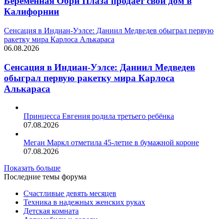
Беременная Обри Плаза продает свой дом в
Калифорнии
Сенсация в Индиан‑Уэлсе: Даниил Медведев обыграл первую
ракетку мира Карлоса Алькараса
06.08.2026
Сенсация в Индиан‑Уэлсе: Даниил Медведев
обыграл первую ракетку мира Карлоса
Алькараса
Принцесса Евгения родила третьего ребёнка
07.08.2026
Меган Маркл отметила 45-летие в бумажной короне
07.08.2026
Показать больше
Последние темы форума
Счастливые девять месяцев
Техника в надежных женских руках
Детская комната