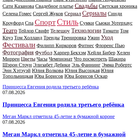
Свадьбы
Сати Казанова
Свадебное платье
Светская хроника
Сериалы
Сериал
Селена Гомес
Сергей Жуков
Синди
Стиль
Спорт
Кроуфорд
Спа
Сумки
Сьюки Уотерхаус
Театр
Технологии
Телешоу
Тейлор Свифт
Тимати
Том
Уход
Круз
Том Холланд
Тренды
Тренировка
Ужин
Фестивали
Филипп Киркоров
Фитнес
Флоренс Пью
Фотография
Футбол
Харпер Бекхэм
Хейли Бибер
Хелен
Цветы
Миррен
Часы
Чемпионат
Что посмотреть
Шакира
Шэрон Стоун
Элизабет Дебики
Эль Фаннинг
Эмма Робертс
Энн Хэтэуэй
Юлия Волкова
Юлия Высоцкая
Юлия
Топольницкая
Юра Борисов
Юра Борисов Оскар
Принцесса Евгения родила третьего ребёнка
07.08.2026
Принцесса Евгения родила третьего ребёнка
Меган Маркл отметила 45-летие в бумажной короне
07.08.2026
Меган Маркл отметила 45-летие в бумажной