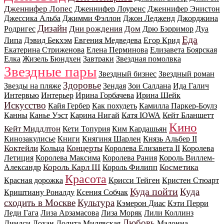
Дженнифер Лопес
Дженнифер Лоуренс
Дженнифер Энистон
Джессика Альба
Джимми Фэллон
Джон Ледженд
Джорджина
Дизайн
Дни рождения
Дом
Родригес
Дрю Бэрримор
Дуа
Еда
Липа
Дэвид Бекхэм
Евгения Медведева
Егор Крид
Екатерина Стриженова
Елена Перминова
Елизавета Боярская
Елка
Жизель Бюндхен
Завтраки
Звездная помолвка
Звездные пары
Звездный бизнес
Звездный роман
Здоровье
Звезды на пляже
Зендая
Зои Салдана
Ида Галич
Интервью
Интерьер
Ирина Горбачева
Ирина Шейк
Искусство
Кайя Гербер
Как похудеть
Камилла Паркер-Боулз
Канны
Канье Уэст
Карина Нигай
Катя IOWA
Кейт Бланшетт
Кино
Кейт Миддлтон
Кети Топурия
Ким Кардашьян
Кинозакулисье
Книги
Княгиня Шарлен
Князь Альбер II
Коктейли
Концерты
Кольца
Королева Елизавета II
Королева
Летиция
Королева Максима
Королева Рания
Король Виллем-
Король Карл III
Косметика
Александр
Король Филипп
Красота
Красная дорожка
Крисси Тейген
Кристен Стюарт
Куда пойти
Куда
Криштиану Роналду
Ксения Собчак
сходить в Москве
Культура
Кэмерон Диас
Кэти Перри
Леди Гага
Лиза Арзамасова
Лиза Моряк
Лили Коллинз
Любовь
Линдси Лохан
Лолита Милявская
Мадонна