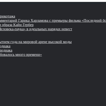
трикотажа
комментарий Гарика Харламова с премьеры фильма «Последний б
и образа Кайи Гербер
еловека-паука» в идеальных нарядах невест
рытием года на мировой арене высокой моды
одиака
 зодиака
ебовалось много времени»