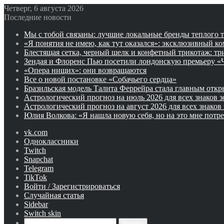
Четверг, 6 августа 2026
Последние новости
Мы с тобой связаны: лучшие локальные бренды теплого 
«Я понятия не имею, как тут оказался»: эксклюзивный 
Блестящая сетка, черный шелк и конфетный трикотаж: тр
Зендая и Флоренс Пью посетили лондонскую премьеру «Ч
«Опера нищих»: они возвращаются
Все о новой постановке «Собачьего сердца»
Бразильская модель Талита Феррейра стала главным отк
Астрологический прогноз на июль 2026 для всех знаков з
Астрологический прогноз на август 2026 для всех знаков
Юлия Волкова: «Я нашла новую себя, но на это мне потр
vk.com
Одноклассники
Twitch
Snapchat
Telegram
TikTok
Войти / Зарегистрироваться
Случайная статья
Sidebar
Switch skin
Искать