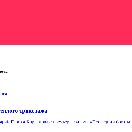
мочь.
тажа
теплого трикотажа
тарий Гарика Харламова с премьеры фильма «Последний богатыр