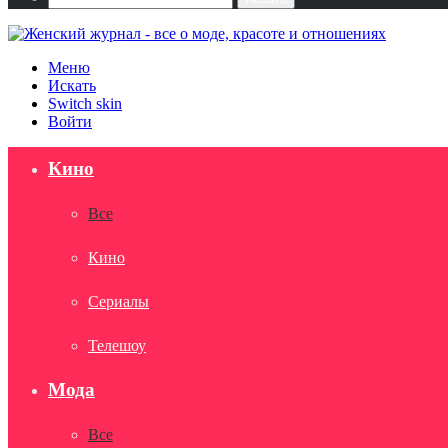
Меню
Искать
Switch skin
Войти
Кино
Все
Кино
Сериалы
Телешоу
Мода
Все