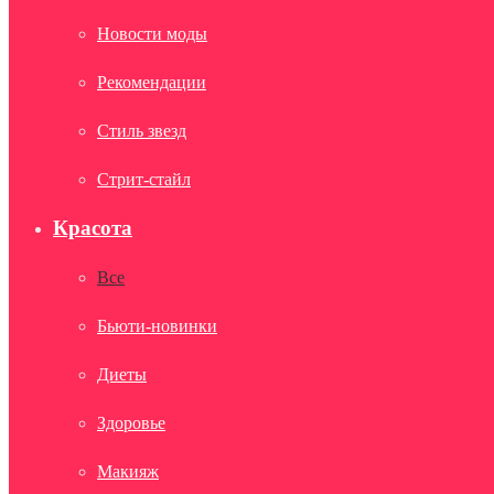
Новости моды
Рекомендации
Стиль звезд
Стрит-стайл
Красота
Все
Бьюти-новинки
Диеты
Здоровье
Макияж