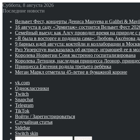
Суббота, 8 августа 2026
Последние новости
Вельвет Фест, концерты Дениса Мацуева и Galibri & Mav
16 августа в саду «Эрмитаж» состоится Вельвет Фест 202
Семейный выезд: как Алсу проводит время на природе с
«Я была в восторге и подошла сама»: Любовь Аксёнова 
9 барных идей августа: коктейли и коллаборации в Москв
Риз Уизерспун высказалась об актрисе, играющей ее в мо
Королева Норвегии Соня экстренно госпитализирована
Королева Летиция, наследная принцесса Леонор, принцес
Принцесса Евгения родила третьего ребёнка
Меган Маркл отметила 45-летие в бумажной короне
vk.com
Одноклассники
Twitch
Snapchat
Telegram
TikTok
Войти / Зарегистрироваться
Случайная статья
Sidebar
Switch skin
Искать