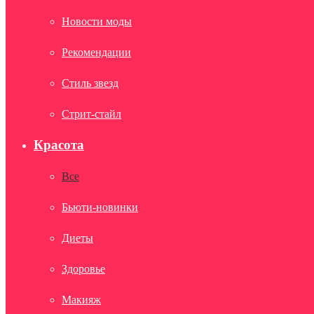
Новости моды
Рекомендации
Стиль звезд
Стрит-стайл
Красота
Все
Бьюти-новинки
Диеты
Здоровье
Макияж