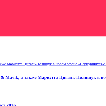
 также Мариэтта Цигаль-Полищук в новом сезоне «Вернувшихся»:
ri & Mavik, а также Мариэтта Цигаль-Полищук в н
ест 2026