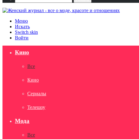
Меню
Искать
Switch skin
Войти
Кино
Все
Кино
Сериалы
Телешоу
Мода
Все