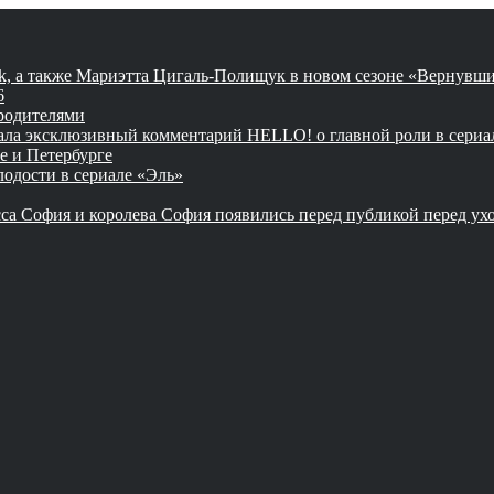
ik, а также Мариэтта Цигаль-Полищук в новом сезоне «Вернувши
6
 родителями
дала эксклюзивный комментарий HELLO! о главной роли в сери
е и Петербурге
лодости в сериале «Эль»
са София и королева София появились перед публикой перед ух